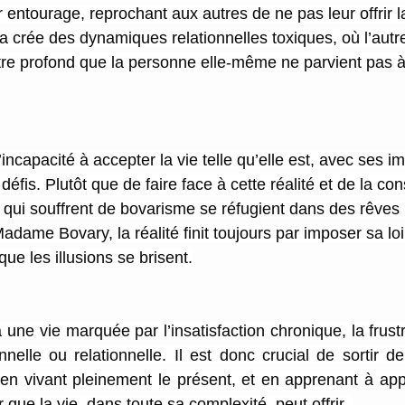
ur entourage, reprochant aux autres de ne pas leur offrir la
a crée des dynamiques relationnelles toxiques, où l’autr
re profond que la personne elle-même ne parvient pas à
’incapacité à accepter la vie telle qu’elle est, avec ses im
défis. Plutôt que de faire face à cette réalité et de la con
 qui souffrent de bovarisme se réfugient dans des rêves 
ame Bovary, la réalité finit toujours par imposer sa loi
que les illusions se brisent.
une vie marquée par l’insatisfaction chronique, la frustra
nnelle ou relationnelle. Il est donc crucial de sortir 
 en vivant pleinement le présent, et en apprenant à appr
ue la vie, dans toute sa complexité, peut offrir. 