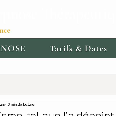
nose Thérapeutiqu
07.89.
ence
PNOSE
Tarifs & Dates
janv.
3 min de lecture
sme, tel que l’a dépeint