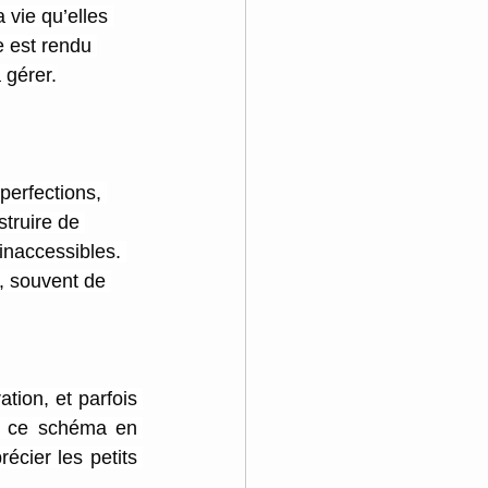
 vie qu’elles 
e est rendu 
 gérer.
perfections, 
struire de 
inaccessibles. 
, souvent de 
tion, et parfois 
de ce schéma en 
écier les petits 