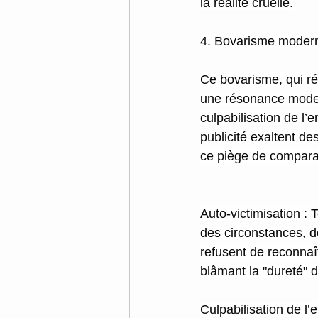
la réalité cruelle.
4. Bovarisme moderne 
Ce bovarisme, qui rés
une résonance moder
culpabilisation de l’
publicité exaltent de
ce piège de comparai
Auto-victimisation 
des circonstances, d
refusent de reconnaît
blâmant la "dureté" de
Culpabilisation de l