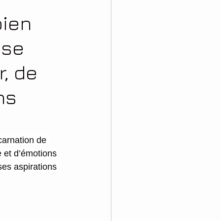
bien
 se
, de
ns
carnation de 
 et d’émotions 
ses aspirations 