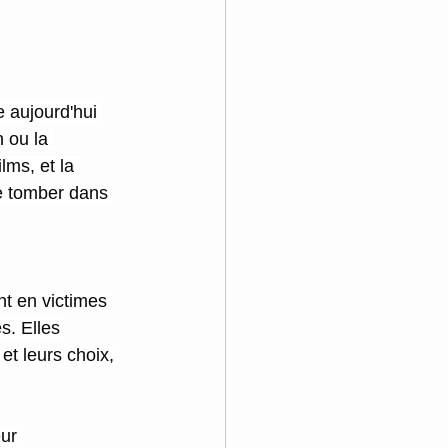
e aujourd'hui 
 ou la 
lms, et la 
de tomber dans 
t en victimes 
s. Elles 
et leurs choix, 
ur 