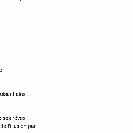
c 
uisant ainsi 
e ses rêves 
e l’illusion par 