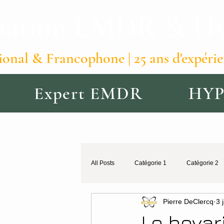
ation EMDR & Hyp
ional & Francophone | 25 ans d'expéri
Expert EMDR
HY
All Posts
Catégorie 1
Catégorie 2
Pierre DeClercq
3 
Le bovari