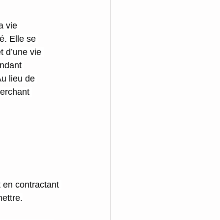
 vie 
. Elle se 
t d’une vie 
endant 
u lieu de 
herchant 
 en contractant 
ettre.