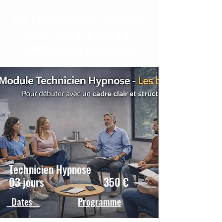
LES PROGRAMMES HYPNOSE,
P.N.L., C.N.V. & E.M.D.R.
FORMATIONS BORDEAUX
Technicien Hypnose
03 jours 350 €
Dates
Programme