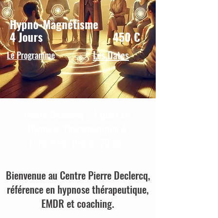
Hypno-Magnétisme
4 Jours 450 €
Les Dates
Le Programme
Pierre Declercq – Expert en
Hypnose Thérapeutique &
Formateur depuis 20 ans
Bienvenue au Centre Pierre Declercq,
référence en hypnose thérapeutique,
EMDR et coaching.