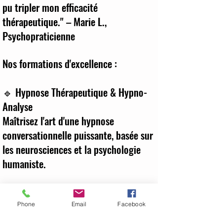
pu tripler mon efficacité
thérapeutique." – Marie L.,
Psychopraticienne
Nos formations d'excellence :
🔹 Hypnose Thérapeutique & Hypno-
Analyse
Maîtrisez l'art d'une hypnose
conversationnelle puissante, basée sur
les neurosciences et la psychologie
humaniste.
🔹 EMDR & Désensibilisation des
Traumatismes
Phone
Email
Facebook
Apprenez à libérer rapidement les