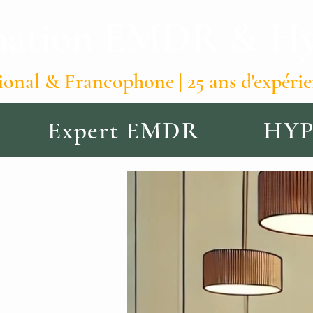
ation EMDR & Hyp
ional & Francophone | 25 ans d'expéri
Expert EMDR
HY