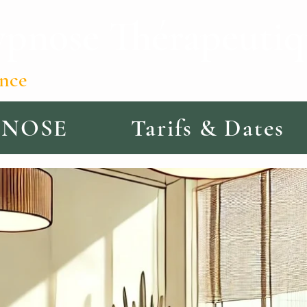
nose Thérapeutiqu
07.89.
ence
PNOSE
Tarifs & Dates