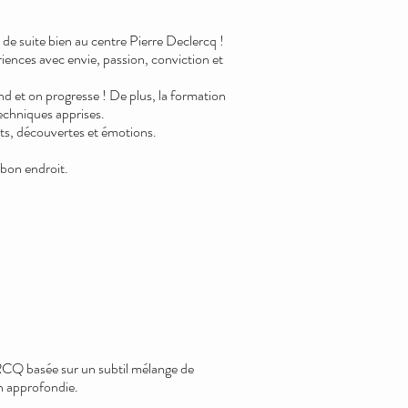
ut de suite bien au centre Pierre Declercq !
riences avec envie, passion, conviction et
nd et on progresse ! De plus, la formation
techniques apprises.
ents, découvertes et émotions.
 bon endroit.
RCQ basée sur un subtil mélange de
on approfondie.