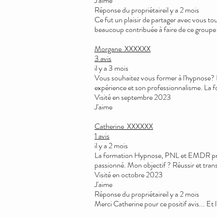
J'aime
Réponse du propriétaireil y a 2 mois
Ce fut un plaisir de partager avec vous to
beaucoup contribuée à faire de ce groupe 
Morgane
XXXXXX
3 avis
il y a 3 mois
Vous souhaitez vous former à l'hypnose? Ne
expérience et son professionnalisme. La f
Visité en septembre 2023
J'aime
Catherine
XXXXXX
1 avis
il y a 2 mois
La formation Hypnose, PNL et EMDR propos
passionné. Mon objectif ? Réussir et tra
Visité en octobre 2023
J'aime
Réponse du propriétaireil y a 2 mois
Merci Catherine pour ce positif avis... Et 