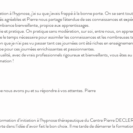
iation à l'hypnose, j'ai su que j'avais frappé à la bonne porte. On se sent to
très agréables et Pierre nous partage l'étendue de ses connaissances et expé
iance bienveillante, propice aux apprentissages.
ie et pratique. On pratique sans modération, sur soi, entre nous, on appre
isse le temps nécessaire pour assimiler les connaissances et les nombreuses 
tion que je n'ai pas vu passer tant ces journées ont été riches en enseignem
pe pour ces journées enrichissantes et passionnantes.
alité, avec de vrais professionnels rigoureux et bienveillants, vous êtes au
mation !
e nous avons pu et su répondre à vos attentes. Pierre
formation d’initiation à l’hypnose thérapeutique du Centre Pierre DECLE
e dans l’idée d’avoir fait le bon choix. Il me tarde de démarrer la formati