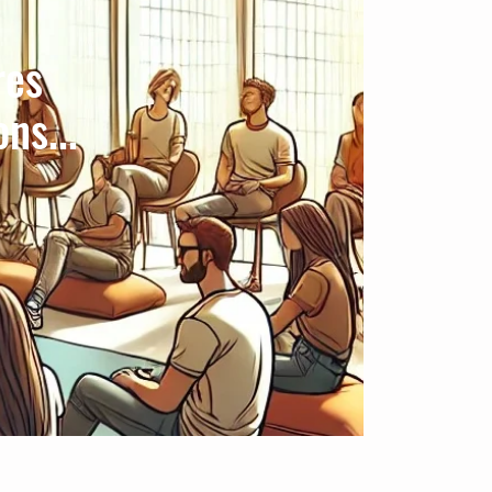
res
ns...