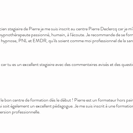
cien stagiaire de Pierre je me suis inscrit au centre Pierre Declercq car je m
 hypnothérapeute passionné, humain, à l'écoute. Je recommande de se forme
en hypnose, PNL et EMDR, qu'ils soient comme moi professionnel de la san
 car tu es un excellent stagiaire avec des commentaires avisés et des quest
 le bon centre de formation dès le début ! Pierre est un formateur hors pair
soit également un excellent pédagogue. Je me suis inscrit à une formation 
ersion professionnelle.