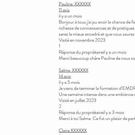
Pauline
XXXXXX
11 avis
il y a un mois
Bonjour à tous j'ai pu avoir la chance de fa
richesse de connaissances et de pratiques 
serez le mieux encadré et que vous saurez
Visité en novembre 2023
1
Réponse du propriétaireil y a un mois
Merci beaucoup chère Pauline de nous soute
Salma
XXXXXX
14 avis
il y a 5 mois
Je viens de terminer la formation d’EMDR e
Une semaine intense dans une ambiance ch
Visité en juillet 2023
2
Réponse du propriétaireil y a 3 mois
Merci à toi Salma. Ce fut un plaisir de par
Claire
XXXXXX