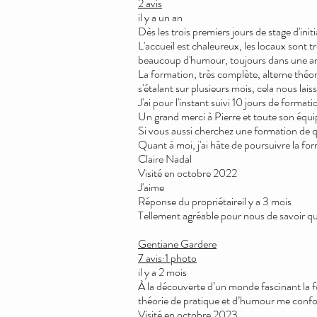
2 avis
il y a un an
Dès les trois premiers jours de stage d'init
L'accueil est chaleureux, les locaux sont 
beaucoup d'humour, toujours dans une amb
La formation, très complète, alterne théor
s'étalant sur plusieurs mois, cela nous la
J'ai pour l'instant suivi 10 jours de forma
Un grand merci à Pierre et toute son équi
Si vous aussi cherchez une formation de qu
Quant à moi, j'ai hâte de poursuivre la for
Claire Nadal
Visité en octobre 2022
J'aime
Réponse du propriétaireil y a 3 mois
Tellement agréable pour nous de savoir qu
Gentiane Gardere
7 avis·1 photo
il y a 2 mois
À la découverte d’un monde fascinant la 
théorie de pratique et d’humour me confort
Visité en octobre 2023