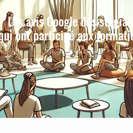
Les avis Google des stagiai
qui ont participé aux formatio
(copie des avis Google)