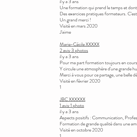
il y a 3 ans
Une formation qui prend le temps et dont 
Des exercices pratiques formateurs. C'est
Un grand merci !
Visité en mars 2020
J'aime
Marie-Cécile XXXXX
2 avis·3 photos
il y a 3 ans
Pour ma part formation toujours en cours, 
Y circule une atmosphère d'une grande huma
Merci à vous pour ce partage, une belle d
Visité en février 2020
1
JBC XXXXXX
1 avis·1 photo
il y a 3 ans
Aspects positifs : Communication, Profes
Formation de grande qualité dans une a
Visité en octobre 2020
1