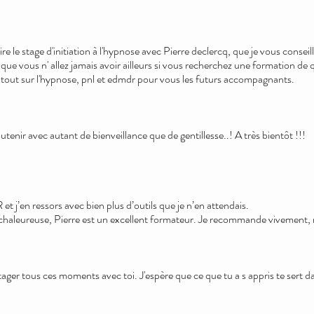
ire le stage d'initiation à l'hypnose avec Pierre declercq, que je vous consei
que vous n' allez jamais avoir ailleurs si vous recherchez une formation de 
 tout sur l'hypnose, pnl et edmdr pour vous les futurs accompagnants.
nir avec autant de bienveillance que de gentillesse..! A très bientôt !!!
t j’en ressors avec bien plus d’outils que je n’en attendais.
aleureuse, Pierre est un excellent formateur. Je recommande vivement, m
tager tous ces moments avec toi. J'espère que ce que tu a s appris te sert d