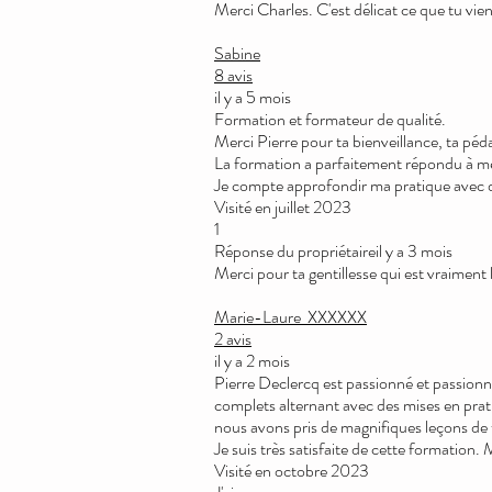
Merci Charles. C'est délicat ce que tu vie
Sabine
8 avis
il y a 5 mois
Formation et formateur de qualité.
Merci Pierre pour ta bienveillance, ta péd
La formation a parfaitement répondu à me
Je compte approfondir ma pratique avec d’
Visité en juillet 2023
1
Réponse du propriétaireil y a 3 mois
Merci pour ta gentillesse qui est vraiment l
Marie-Laure
XXXXXX
2 avis
il y a 2 mois
Pierre Declercq est passionné et passionn
complets alternant avec des mises en prati
nous avons pris de magnifiques leçons de
Je suis très satisfaite de cette formation. 
Visité en octobre 2023