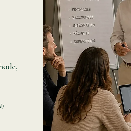
hode,
é)