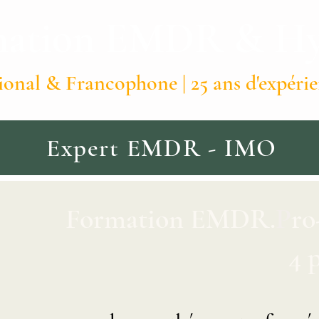
ation EMDR & Hyp
ional & Francophone | 25 ans d'expéri
Expert EMDR - IMO
Formation EMDR.
P
ro
4 