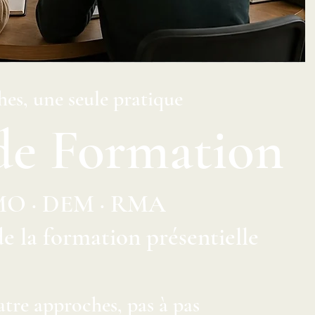
es, une seule pratique
de Formation
MO · DEM · RMA
de la formation présentielle
atre approches, pas à pas