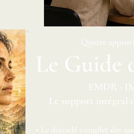
Quatre approch
Le Guide 
EMDR · I
Le support intégral 
• Le déroulé complet des qu