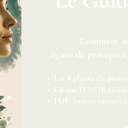
Le Guid
Comment se 
25 ans de pratique 
• Les 8 phases du protoc
• Ce que l'EMDR traite, 
• PDF, lecture immédia