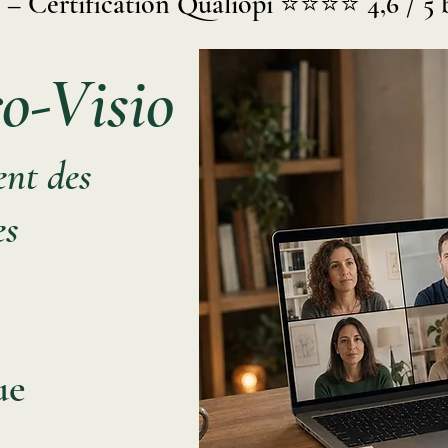
s – Certification Qualiopi ⭐⭐⭐⭐ 4,6 / 5 b
o-Visio
ent des
 ​
ue