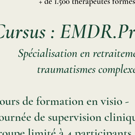
​ + de 1.500 thérapeutes formé
Cursus : EMDR.Pr
Spécialisation en retraitem
traumatismes complexes
jours de formation en visio -
journée de supervision cliniq
oupe limité à 4 participants