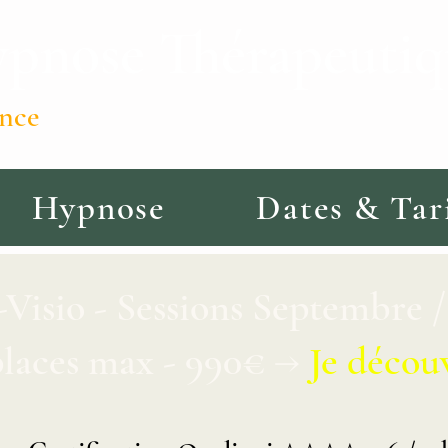
nose Thérapeutiqu
07.89.
ence
Hypnose
Dates & Tar
-Visio - Sessions Septembre
places max - 990€ →
Je décou