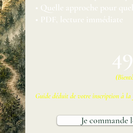
• Quelle approche pour quel
• PDF, lecture immédiate
49
(Bientô
Guide déduit de votre inscription à 
Je commande l